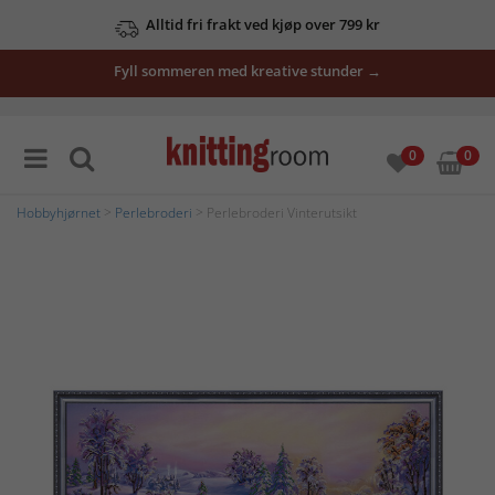
Alltid fri frakt ved kjøp over 799 kr
Fyll sommeren med kreative stunder →
0
0
Hobbyhjørnet
>
Perlebroderi
> Perlebroderi Vinterutsikt