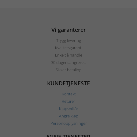
Vi garanterer
Trygg levering
Kvalitetsgaranti
Enkelt å handle
30 dagers angrerett
Sikker betaling
KUNDETJENESTE
Kontakt
Returer
Kjøpsvilkår
Angre kjøp
Personopplysninger
MINE TJENESTER