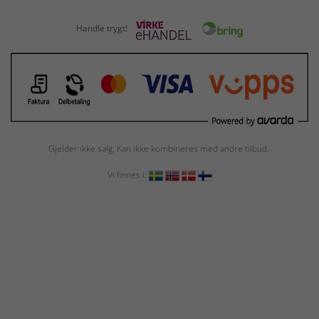
Handle trygt!
Gjelder ikke salg. Kan ikke kombineres med andre tilbud.
Vi finnes i: