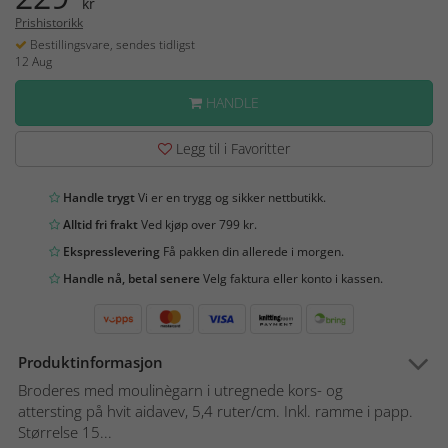
kr
Prishistorikk
Bestillingsvare, sendes tidligst
12 Aug
HANDLE
Legg til i Favoritter
Handle trygt
Vi er en trygg og sikker nettbutikk.
Alltid fri frakt
Ved kjøp over 799 kr.
Ekspresslevering
Få pakken din allerede i morgen.
Handle nå, betal senere
Velg faktura eller konto i kassen.
Produktinformasjon
Broderes med moulinègarn i utregnede kors- og
attersting på hvit aidavev, 5,4 ruter/cm. Inkl. ramme i papp.
Størrelse 15...