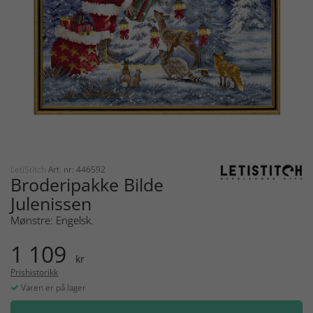
LetiStitch
Art. nr: 446592
Broderipakke Bilde
Julenissen
Mønstre: Engelsk.
1 109
kr
Prishistorikk
Varen er på lager