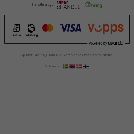
Handle trygt!
Gjelder ikke salg. Kan ikke kombineres med andre tilbud.
Vi finnes i: