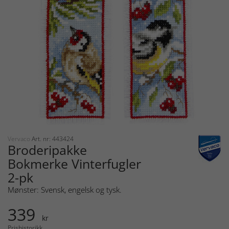
Vervaco
Art. nr: 443424
Broderipakke
Bokmerke Vinterfugler
2-pk
Mønster: Svensk, engelsk og tysk.
339
kr
Prishistorikk