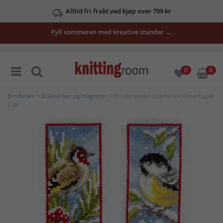
Alltid fri frakt ved kjøp over 799 kr
Fyll sommeren med kreative stunder →
0
0
Broderier
>
Bokmerker og magneter
> Broderipakke Bokmerke Vinterfugler
2-pk