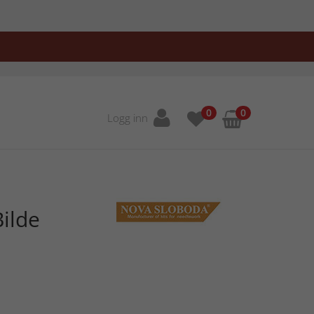
0
0
Logg inn
ilde