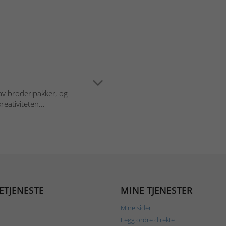
av broderipakker, og
eativiteten...
ETJENESTE
MINE TJENESTER
Mine sider
Legg ordre direkte