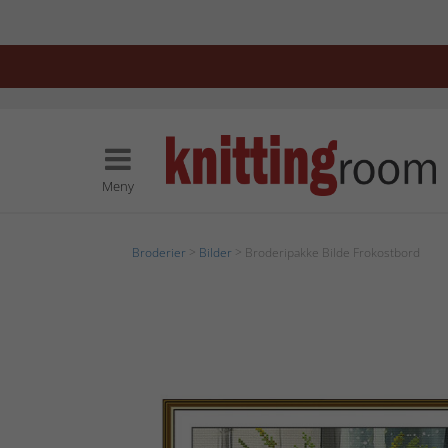
Meny
Broderier
>
Bilder
> Broderipakke Bilde Frokostbord