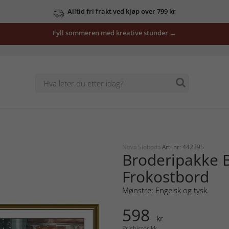
Alltid fri frakt ved kjøp over 799 kr
Fyll sommeren med kreative stunder →
Nova Sloboda
Art. nr: 442395
Broderipakke B
Frokostbord
Mønstre: Engelsk og tysk.
598
kr
Prishistorikk