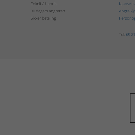
Enkelt å handle
Kjøpsvilk
30 dagers angrerett
Angre kj
Sikker betaling
Personop
Tel:
69 21