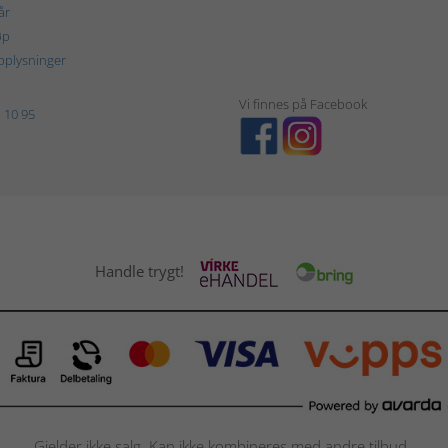
år
øp
plysninger
Vi finnes på Facebook
 10 95
Handle trygt!
Gjelder ikke salg. Kan ikke kombineres med andre tilbud.