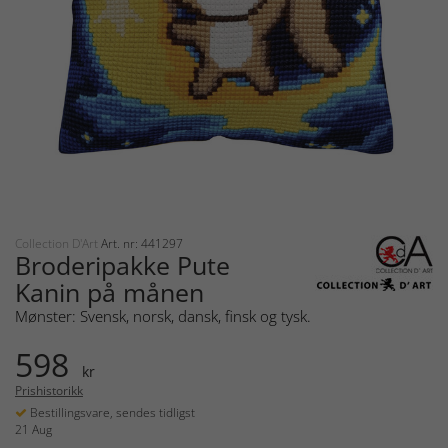
Collection D'Art
Art. nr: 441297
Broderipakke Pute
Kanin på månen
Mønster: Svensk, norsk, dansk, finsk og tysk.
598
kr
Prishistorikk
Bestillingsvare, sendes tidligst
21 Aug