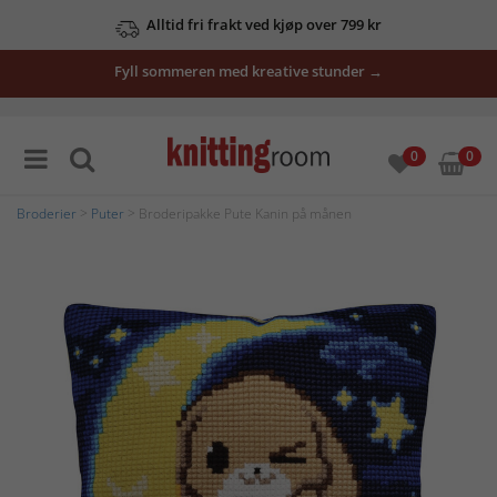
Alltid fri frakt ved kjøp over 799 kr
Fyll sommeren med kreative stunder →
0
0
Broderier
>
Puter
> Broderipakke Pute Kanin på månen