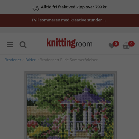
Alltid fri frakt ved kjøp over 799 kr
Fyll sommeren med kreative stunder →
0
0
Broderier
>
Bilder
> Broderisett Bilde Sommerfølelser