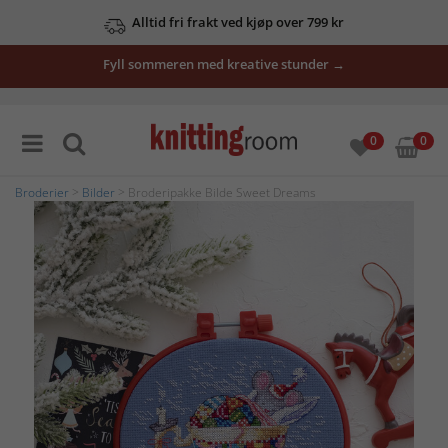
Alltid fri frakt ved kjøp over 799 kr
Fyll sommeren med kreative stunder →
0
0
Broderier
>
Bilder
> Broderipakke Bilde Sweet Dreams