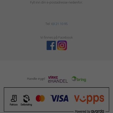
Fyll inn din e-postadresse nedenfor.
Tel:
69 21 10 95
Vi finnes på Facebook
Handle trygt!