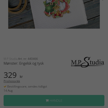
M.P Studia
Art. nr: 440466
Mønster: Engelsk og tysk
329
kr
Prishistorikk
Bestillingsvare, sendes tidligst
14 Aug
HANDLE