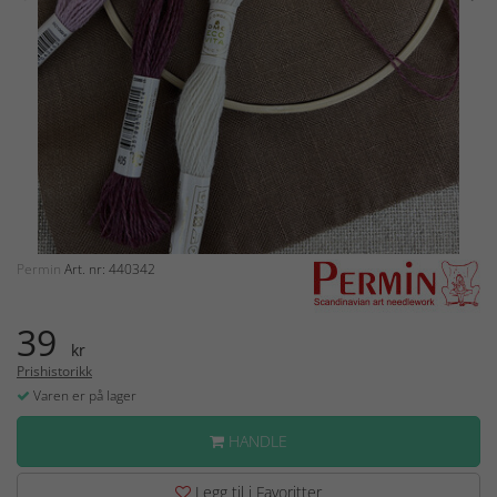
Permin
Art. nr: 440342
39
kr
Prishistorikk
Varen er på lager
HANDLE
Legg til i Favoritter