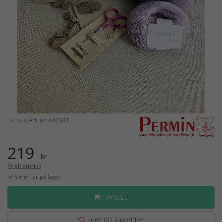
Permin
Art. nr: 440341
219
kr
Prishistorikk
Varen er på lager
HANDLE
Legg til i Favoritter