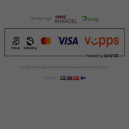
Handle trygt!
Gjelder ikke salg. Kan ikke kombineres med andre tilbud.
Vi finnes i: