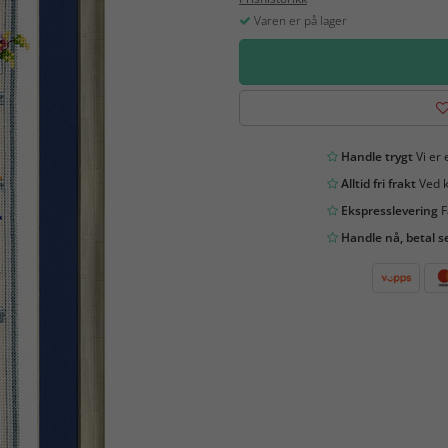
Varen er på lager
Handle trygt
Vi er 
Alltid fri frakt
Ved k
Ekspresslevering
F
Handle nå, betal s