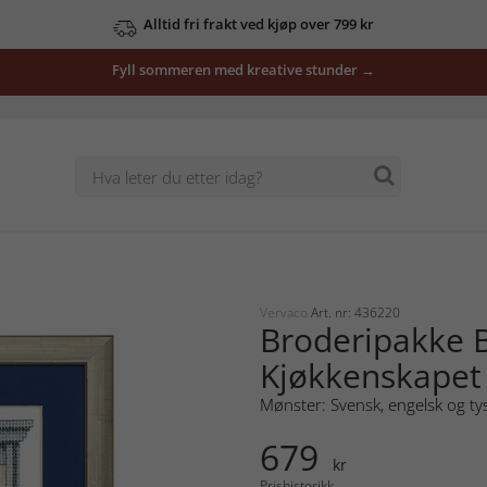
Alltid fri frakt ved kjøp over 799 kr
Fyll sommeren med kreative stunder →
Vervaco
Art. nr: 436220
Broderipakke B
Kjøkkenskapet
Mønster: Svensk, engelsk og ty
679
kr
Prishistorikk