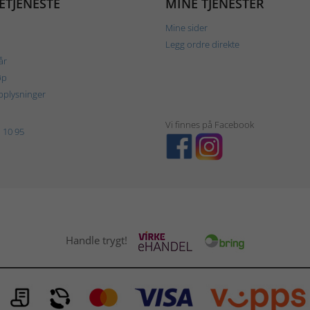
ETJENESTE
MINE TJENESTER
Mine sider
Legg ordre direkte
år
øp
plysninger
Vi finnes på Facebook
 10 95
Handle trygt!