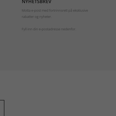
NYHETSBREV
Motta e-post med fortrinnsrett på eksklusive
rabatter og nyheter.
Fyll inn din e-postadresse nedenfor.