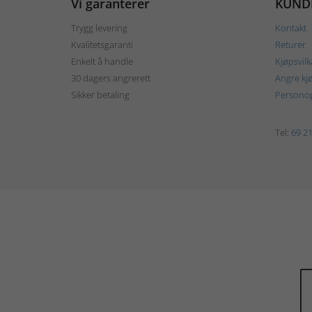
Vi garanterer
KUND
Trygg levering
Kontakt
Kvalitetsgaranti
Returer
Enkelt å handle
Kjøpsvilk
30 dagers angrerett
Angre kj
Sikker betaling
Personop
Tel:
69 21