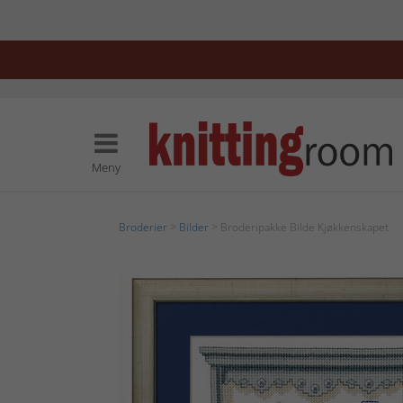
Meny
Broderier
>
Bilder
> Broderipakke Bilde Kjøkkenskapet