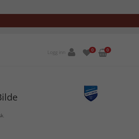
0
0
Logg inn
ilde
sk.