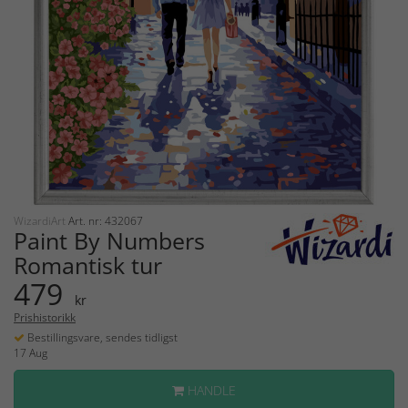
WizardiArt
Art. nr: 432067
Paint By Numbers
Romantisk tur
479
kr
Prishistorikk
Bestillingsvare, sendes tidligst
17 Aug
HANDLE