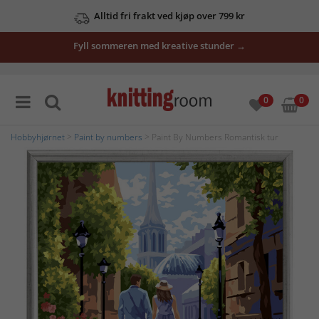
Alltid fri frakt ved kjøp over 799 kr
Fyll sommeren med kreative stunder →
0
0
Hobbyhjørnet
>
Paint by numbers
> Paint By Numbers Romantisk tur