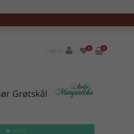
0
0
Logg inn
hør Grøtskål
HANDLE