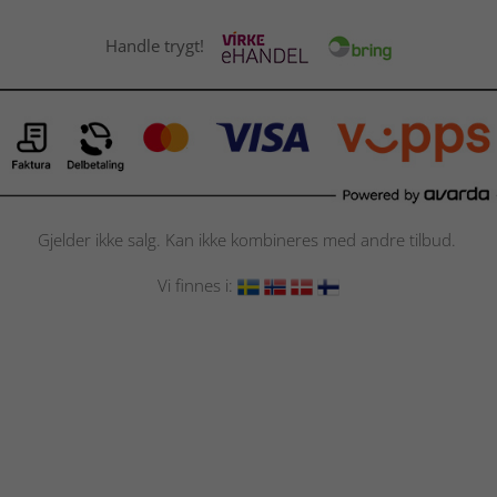
Handle trygt!
Gjelder ikke salg. Kan ikke kombineres med andre tilbud.
Vi finnes i: