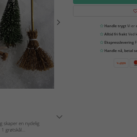
Handle trygt
Vi er 
Alltid fri frakt
Ved k
Ekspresslevering
F
Handle nå, betal s
og skaper en nydelig
1 grøtskål...