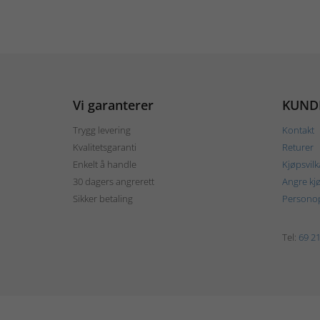
Vi garanterer
KUND
Trygg levering
Kontakt
Kvalitetsgaranti
Returer
Enkelt å handle
Kjøpsvilk
30 dagers angrerett
Angre kj
Sikker betaling
Personop
Tel:
69 21