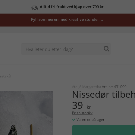
Alltid fri frakt ved kjøp over 799 kr
Fyll sommeren med kreative stunder →
røtskål
Ateljé Margaretha
Art. nr: 431009
Nissedør tilbe
39
kr
Prishistorikk
Varen er på lager