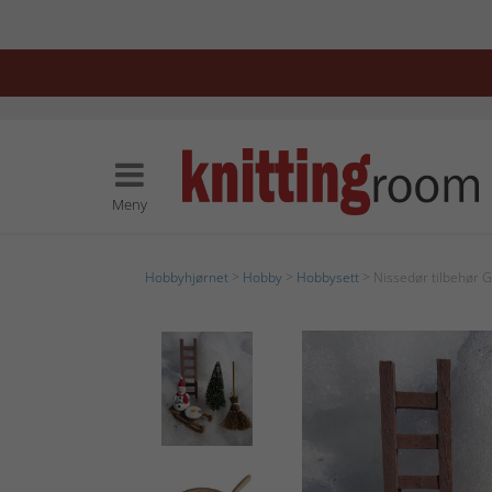
Meny
Hobbyhjørnet
>
Hobby
>
Hobbysett
> Nissedør tilbehør G