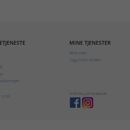
ETJENESTE
MINE TJENESTER
Mine sider
Legg ordre direkte
år
øp
plysninger
Vi finnes på Facebook
 10 95