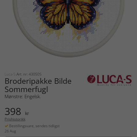
Luca-S
Art. nr: 430505
Broderipakke Bilde
Sommerfugl
Mønstre: Engelsk.
398
kr
Prishistorikk
Bestillingsvare, sendes tidligst
26 Aug