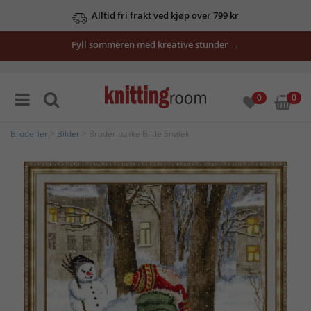
Alltid fri frakt ved kjøp over 799 kr
Fyll sommeren med kreative stunder →
0
0
Broderier
>
Bilder
> Broderipakke Bilde Snølek