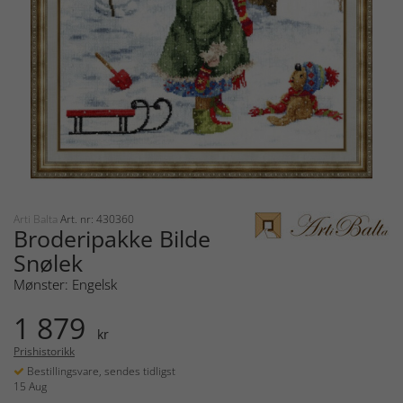
Arti Balta
Art. nr: 430360
Broderipakke Bilde
Snølek
Mønster: Engelsk
1 879
kr
Prishistorikk
Bestillingsvare, sendes tidligst
15 Aug