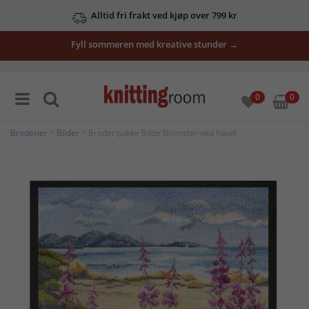
Alltid fri frakt ved kjøp over 799 kr
Fyll sommeren med kreative stunder →
0
0
Broderier
>
Bilder
> Broderipakke Bilde Blomster ved havet