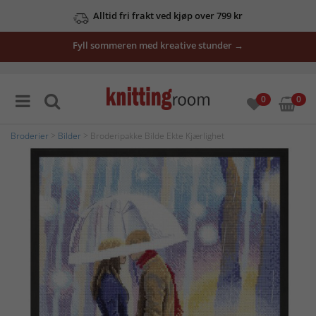
Alltid fri frakt ved kjøp over 799 kr
Fyll sommeren med kreative stunder →
0
0
Broderier
>
Bilder
> Broderipakke Bilde Ekte Kjærlighet