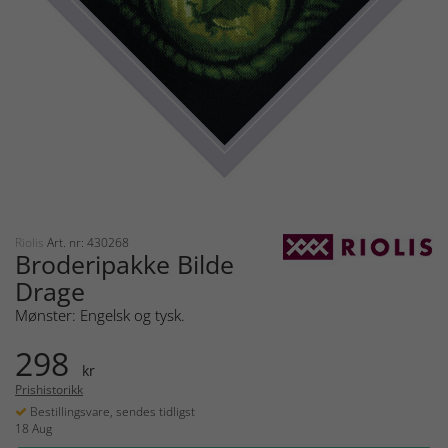
Riolis
Art. nr: 430268
Broderipakke Bilde
Drage
Mønster: Engelsk og tysk.
298
kr
Prishistorikk
Bestillingsvare, sendes tidligst
18 Aug