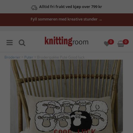
Alltid fri frakt ved kjøp over 799 kr
Fyll sommeren med kreative stunder →
0
0
Broderier
>
Puter
> Broderipakke Pute Good luck