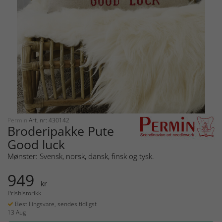
Permin
Art. nr: 430142
Broderipakke Pute
Good luck
Mønster: Svensk, norsk, dansk, finsk og tysk.
949
kr
Prishistorikk
Bestillingsvare, sendes tidligst
13 Aug