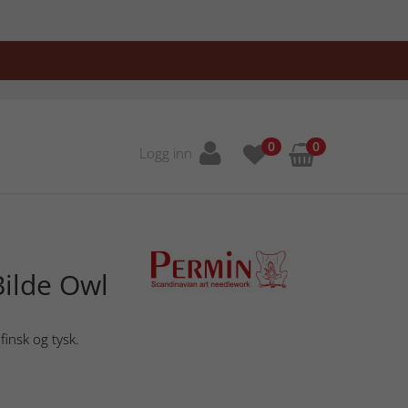
0
0
Logg inn
ilde Owl
finsk og tysk.