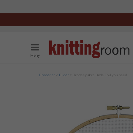
Meny
Broderier
>
Bilder
> Broderipakke Bilde Owl you need