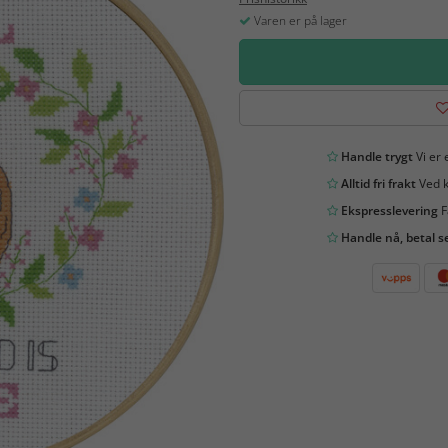
Varen er på lager
Handle trygt
Vi er 
Alltid fri frakt
Ved k
Ekspresslevering
F
Handle nå, betal s