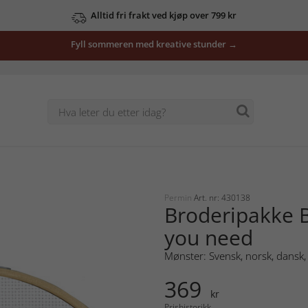
Alltid fri frakt ved kjøp over 799 kr
Fyll sommeren med kreative stunder →
Permin
Art. nr: 430138
Broderipakke B
you need
Mønster: Svensk, norsk, dansk, 
369
kr
Prishistorikk