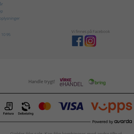
år
øp
plysninger
Vi finnes på Facebook
 10 95
Handle trygt!
Gjelder ikke salg. Kan ikke kombineres med andre tilbud.