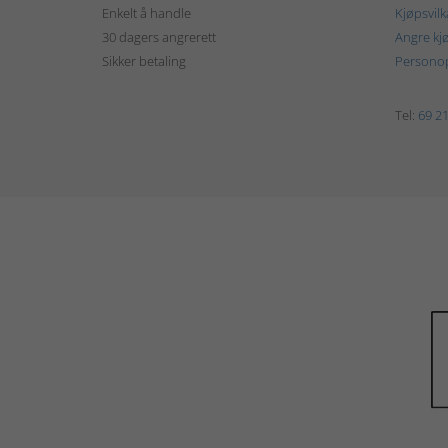
Enkelt å handle
Kjøpsvilk
30 dagers angrerett
Angre kj
Sikker betaling
Personop
Tel:
69 21