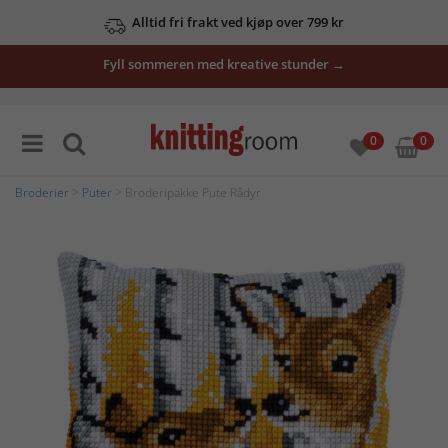
Alltid fri frakt ved kjøp over 799 kr
Fyll sommeren med kreative stunder →
0
0
Broderier
>
Puter
> Broderipakke Pute Rådyr