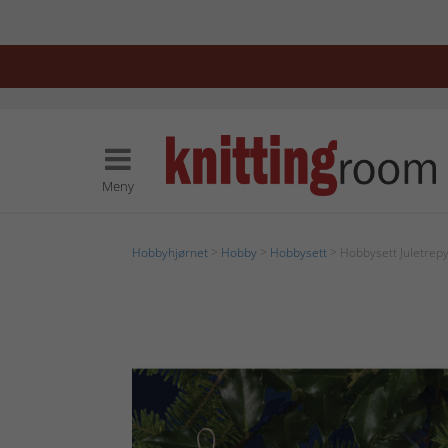
Meny
Hobbyhjørnet
>
Hobby
>
Hobbysett
> Hobbysett Juletrepy