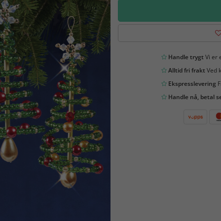
Handle trygt
Vi er 
Alltid fri frakt
Ved k
Ekspresslevering
F
Handle nå, betal s