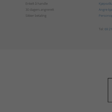
Enkelt å handle
Kjøpsvilk
30 dagers angrerett
Angre kj
Sikker betaling
Personop
Tel:
69 21