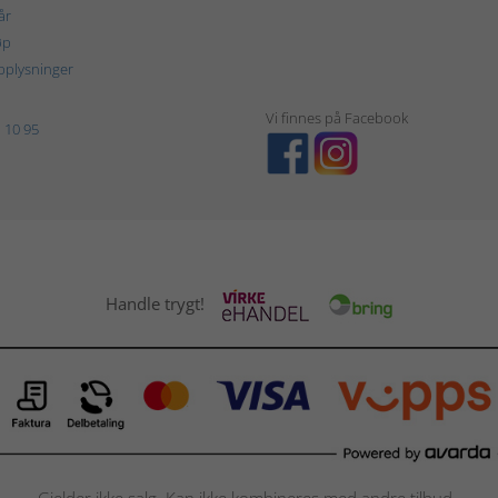
år
øp
plysninger
Vi finnes på Facebook
 10 95
Handle trygt!
Gjelder ikke salg. Kan ikke kombineres med andre tilbud.