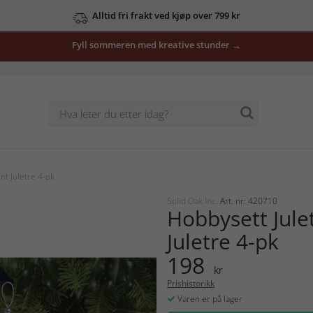
Alltid fri frakt ved kjøp over 799 kr
Fyll sommeren med kreative stunder →
nt Juletre 4-pk
Solid Oak Inc.
Art. nr: 420710
Hobbysett Jule
Juletre 4-pk
198
kr
Prishistorikk
Varen er på lager