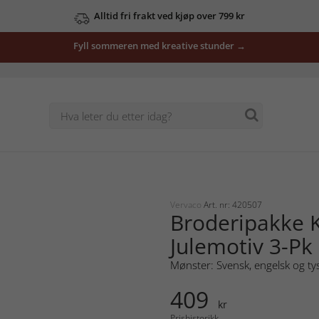
Alltid fri frakt ved kjøp over 799 kr
Fyll sommeren med kreative stunder →
Vervaco
Art. nr: 420507
Broderipakke 
Julemotiv 3-Pk
Mønster: Svensk, engelsk og ty
409
kr
Prishistorikk