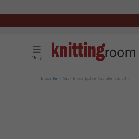
Meny
Broderier
>
Kort
> Broderipakke Kort Julemotiv 3-Pk