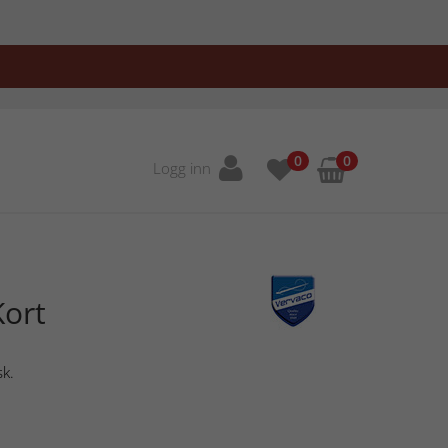
0
0
Logg inn
Kort
sk.