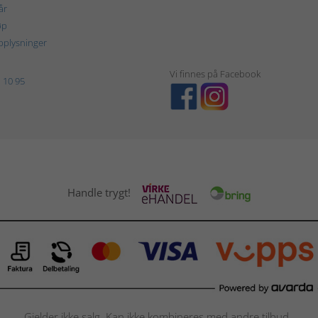
år
øp
plysninger
Vi finnes på Facebook
 10 95
Handle trygt!
Gjelder ikke salg. Kan ikke kombineres med andre tilbud.