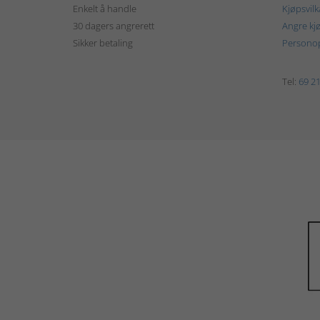
Enkelt å handle
Kjøpsvilk
30 dagers angrerett
Angre kj
Sikker betaling
Personop
Tel:
69 21