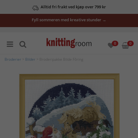
Alltid fri frakt ved kjøp over 799 kr
Fyll sommeren med kreative stunder →
0
0
Broderier
>
Bilder
> Broderipakke Bilde Fôring