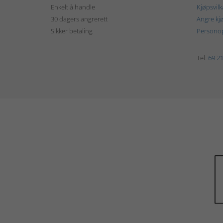
Enkelt å handle
Kjøpsvilk
30 dagers angrerett
Angre kj
Sikker betaling
Personop
Tel:
69 21