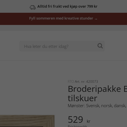
Alltid fri frakt ved kjøp over 799 kr
Fyll sommeren med kreative stunder →
RTO
Art. nr: 420073
Broderipakke B
tilskuer
Mønster: Svensk, norsk, dansk, 
529
kr
Prishistorikk