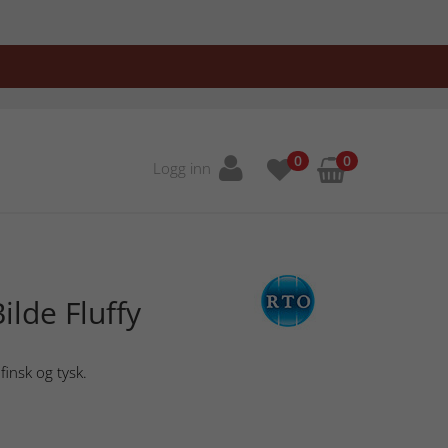
0
0
Logg inn
ilde Fluffy
finsk og tysk.