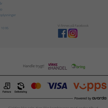
år
øp
plysninger
Vi finnes på Facebook
 10 95
Handle trygt!
Gjelder ikke salg. Kan ikke kombineres med andre tilbud.