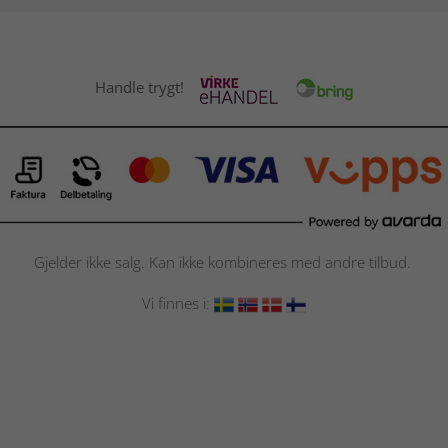
Handle trygt!
Gjelder ikke salg. Kan ikke kombineres med andre tilbud.
Vi finnes i: