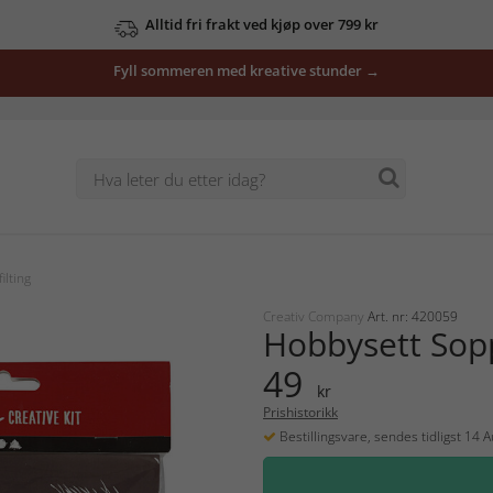
Alltid fri frakt ved kjøp over 799 kr
Fyll sommeren med kreative stunder →
ilting
Creativ Company
Art. nr: 420059
Hobbysett Sopp
49
kr
Prishistorikk
Bestillingsvare, sendes tidligst 14 