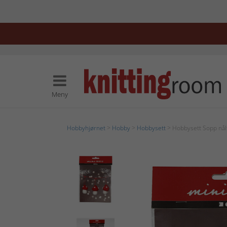
Meny
Hobbyhjørnet
>
Hobby
>
Hobbysett
> Hobbysett Sopp nålf