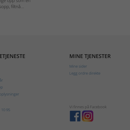
henge opp som en
opp, filtnå...
ETJENESTE
MINE TJENESTER
Mine sider
Legg ordre direkte
år
øp
plysninger
Vi finnes på Facebook
 10 95