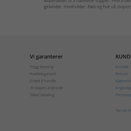
Materialsett til 3 nålfiltede sopper. Fine å 
girlander. Inneholder: Rød og hvit ull, isopors
Vi garanterer
KUND
Trygg levering
Kontakt
Kvalitetsgaranti
Returer
Enkelt å handle
Kjøpsvilk
30 dagers angrerett
Angre kj
Sikker betaling
Personop
Tel:
69 21