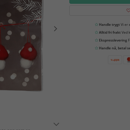
Handle trygt
Vi er 
Alltid fri frakt
Ved k
Ekspresslevering
F
Handle nå, betal s