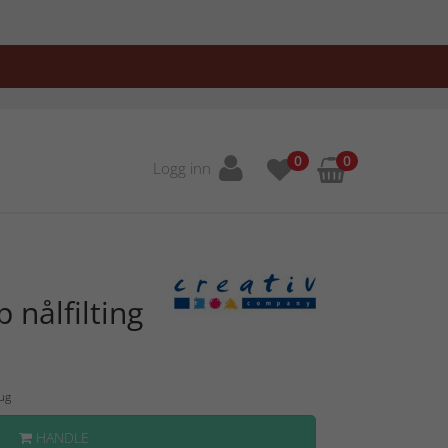
0
0
Logg inn
 nålfilting
Aug
HANDLE