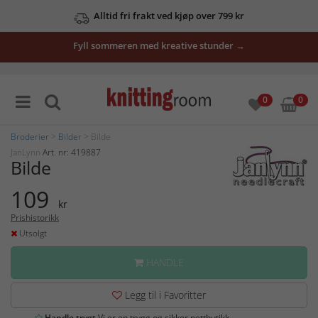
Alltid fri frakt ved kjøp over 799 kr
Fyll sommeren med kreative stunder →
0
0
Broderier
>
Bilder
> Bilde
JanLynn
Art. nr: 419887
Bilde
109
kr
Prishistorikk
Utsolgt
HANDLE
Legg til i Favoritter
Handle trygt
Vi er en trygg og sikker nettbutikk.