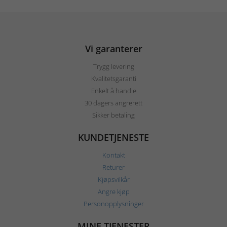
Vi garanterer
Trygg levering
Kvalitetsgaranti
Enkelt å handle
30 dagers angrerett
Sikker betaling
KUNDETJENESTE
Kontakt
Returer
Kjøpsvilkår
Angre kjøp
Personopplysninger
MINE TJENESTER