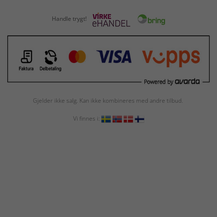
Handle trygt!
Gjelder ikke salg. Kan ikke kombineres med andre tilbud.
Vi finnes i: