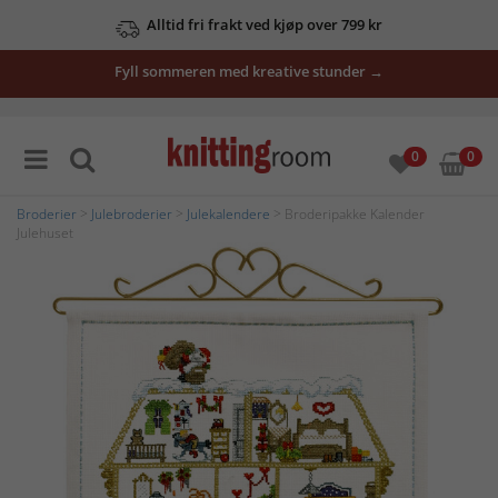
Alltid fri frakt ved kjøp over 799 kr
Fyll sommeren med kreative stunder →
0
0
Broderier
>
Julebroderier
>
Julekalendere
> Broderipakke Kalender
Julehuset