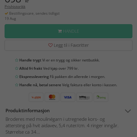
kr
Prishistorikk
Bestillingsvare, sendes tidligst
19 Aug
HANDLE
Legg til i Favoritter
Handle trygt
Vi er en trygg og sikker nettbutikk.
Alltid fri frakt
Ved kjøp over 799 kr.
Ekspresslevering
Få pakken din allerede i morgen.
Handle nå, betal senere
Velg faktura eller konto i kassen.
Produktinformasjon
Broderes med moulinégarn i utregnede kors- og
attersting på hvit aidavev, 5,4 ruter/cm. 4 ringer inngår.
Størrelse ca 34...