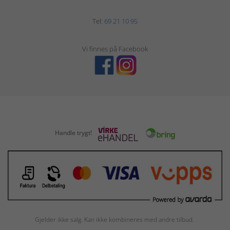
Tel:
69 21 10 95
Vi finnes på Facebook
Handle trygt!
Gjelder ikke salg. Kan ikke kombineres med andre tilbud.