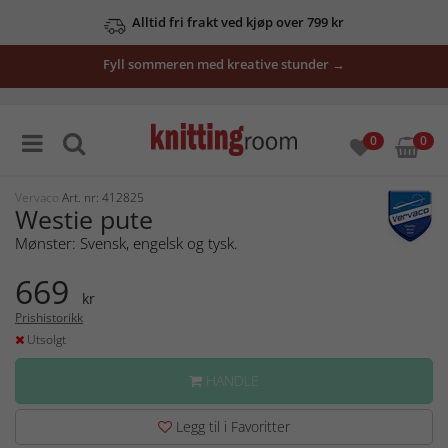
Alltid fri frakt ved kjøp over 799 kr
Fyll sommeren med kreative stunder →
0
0
Vervaco
Art. nr: 412825
Westie pute
Mønster: Svensk, engelsk og tysk.
669
kr
Prishistorikk
Utsolgt
HANDLE
Legg til i Favoritter