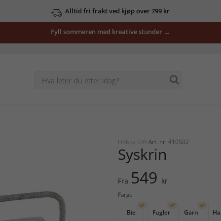
Alltid fri frakt ved kjøp over 799 kr
Fyll sommeren med kreative stunder →
Hobby Gift
Art. nr: 410502
Syskrin
549
Fra
kr
Farge
Bie
Fugler
Garn
Ha