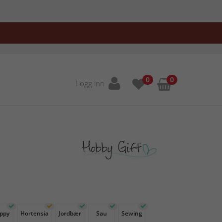
0
0
Logg inn
ppy
Hortensia
Jordbær
Sau
Sewing