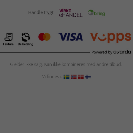
Handle trygt!
Gjelder ikke salg. Kan ikke kombineres med andre tilbud.
Vi finnes i: