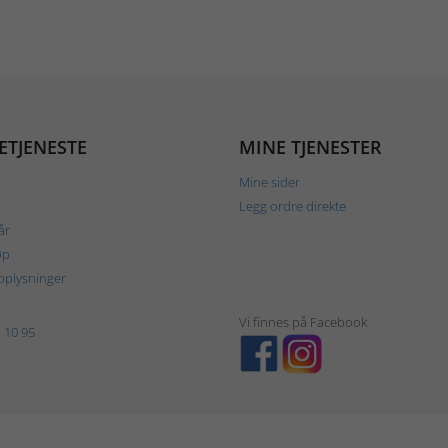
ETJENESTE
MINE TJENESTER
Mine sider
Legg ordre direkte
år
øp
plysninger
Vi finnes på Facebook
 10 95