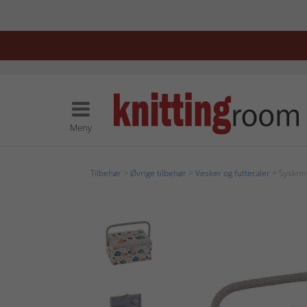
Meny
Tilbehør
>
Øvrige tilbehør
>
Vesker og futteraler
> Syskrin