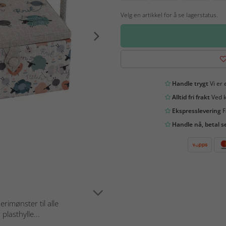
Velg en artikkel for å se lagerstatus.
Handle trygt
Vi er 
Alltid fri frakt
Ved k
Ekspresslevering
F
Handle nå, betal s
rimønster til alle
plasthylle...