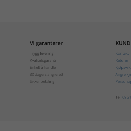
Vi garanterer
KUND
Trygg levering
Kontakt
Kvalitetsgaranti
Returer
Enkelt å handle
Kjøpsvilk
30 dagers angrerett
Angre kj
Sikker betaling
Personop
Tel:
69 21