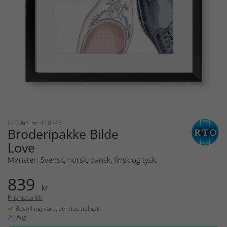
RTO
Art. nr: 410347
Broderipakke Bilde
Love
Mønster: Svensk, norsk, dansk, finsk og tysk.
839
kr
Prishistorikk
Bestillingsvare, sendes tidligst
20 Aug