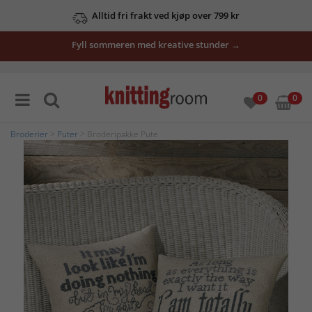
Alltid fri frakt ved kjøp over 799 kr
Fyll sommeren med kreative stunder →
0
0
Broderier
>
Puter
> Broderipakke Pute