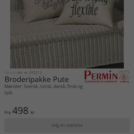
Permin
Art. nr: 410212
Broderipakke Pute
Mønster: Svensk, norsk, dansk, finsk og
tysk.
498
Fra
kr
Velg en størrelse