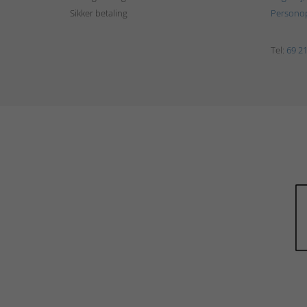
Sikker betaling
Personop
Tel:
69 21