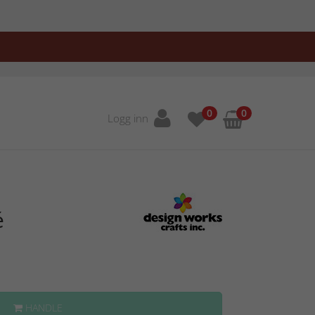
0
0
Logg inn
é
HANDLE