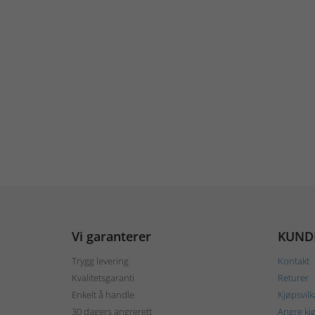
Vi garanterer
KUND
Trygg levering
Kontakt
Kvalitetsgaranti
Returer
Enkelt å handle
Kjøpsvilk
30 dagers angrerett
Angre kj