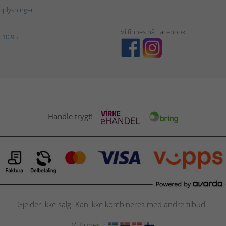
plysninger
Vi finnes på Facebook
 10 95
Handle trygt!
Gjelder ikke salg. Kan ikke kombineres med andre tilbud.
Vi finnes i: