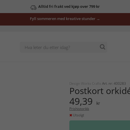
Alltid fri frakt ved kjøp over 799 kr
Fyll sommeren med kreative stunder →
Design Works Crafts
Art. nr: 400283
Postkort orkid
49,39
kr
Prishistorikk
Utsolgt