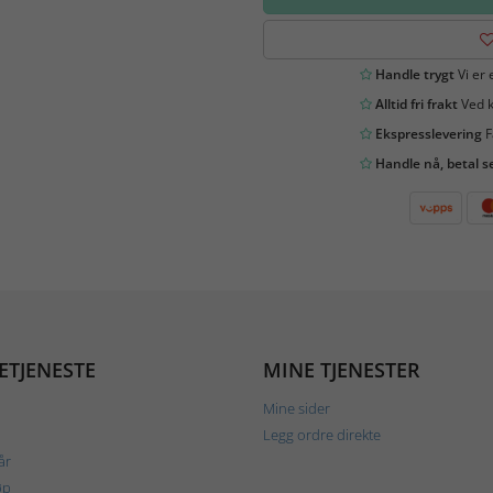
Handle trygt
Vi er 
Alltid fri frakt
Ved k
Ekspresslevering
F
Handle nå, betal s
ETJENESTE
MINE TJENESTER
Mine sider
Legg ordre direkte
år
øp