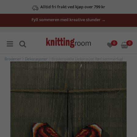
Alltid fri frakt ved kjøp over 799 kr
Fyll sommeren med kreative stunder →
0
0
Broderier
>
Dekorasjoner
> Broderipakke Dekorasjon Rød sommerfugl