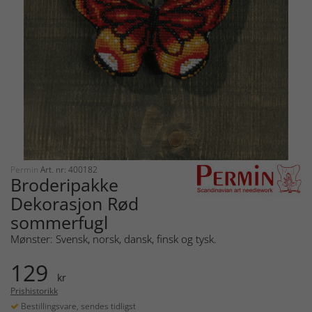
Permin
Art. nr: 400182
Broderipakke
Dekorasjon Rød
sommerfugl
Mønster: Svensk, norsk, dansk, finsk og tysk.
129
kr
Prishistorikk
Bestillingsvare, sendes tidligst