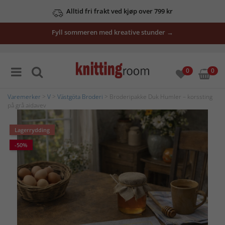
Alltid fri frakt ved kjøp over 799 kr
Fyll sommeren med kreative stunder →
0
0
Varemerker
>
V
>
Västgöta Broderi
> Broderipakke Duk Humler – korssting
på grå aidavev
Lagerrydding
-50%