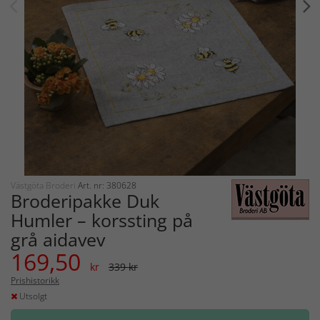
Västgöta Broderi
Art. nr: 380628
Broderipakke Duk
Humler – korssting på
grå aidavev
169,50
kr
339 kr
Prishistorikk
Utsolgt