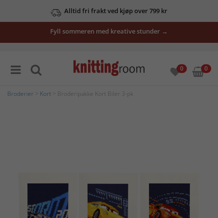
Alltid fri frakt ved kjøp over 799 kr
Fyll sommeren med kreative stunder →
0
0
Broderier
>
Kort
> Broderipakke Kort Biler 3-pk