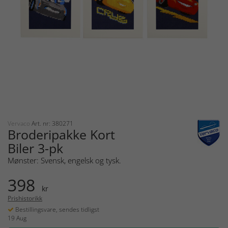
Vervaco
Art. nr: 380271
Broderipakke Kort
Biler 3-pk
Mønster: Svensk, engelsk og tysk.
398
kr
Prishistorikk
Bestillingsvare, sendes tidligst
19 Aug