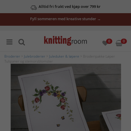
Alltid fri frakt ved kjøp over 799 kr
Fyll sommeren med kreative stunder →
0
0
Broderier
>
Julebroderier
>
Juleduker & løpere
> Broderipakke Løper
Tulipaner og stemorsblomster