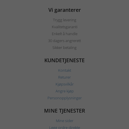
Vi garanterer
Trygg levering
Kvalitetsgaranti
Enkelt å handle
30 dagers angrerett
Sikker betaling
KUNDETJENESTE
Kontakt
Returer
Kjøpsvilkår
Angre kjøp
Personopplysninger
MINE TJENESTER
Mine sider
Legg ordre direkte