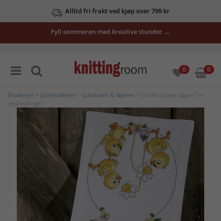
Alltid fri frakt ved kjøp over 799 kr
Se våre tilbud her
Fyll sommeren med kreative stunder →
0
0
Broderier
>
Julebroderier
>
Juleduker & løpere
> Broderipakke Løper Tre
små kyllinger