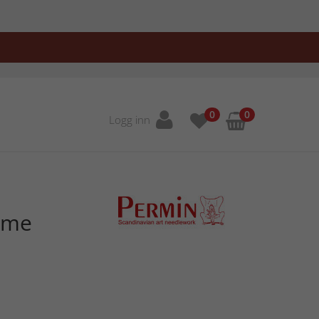
0
0
Logg inn
mme