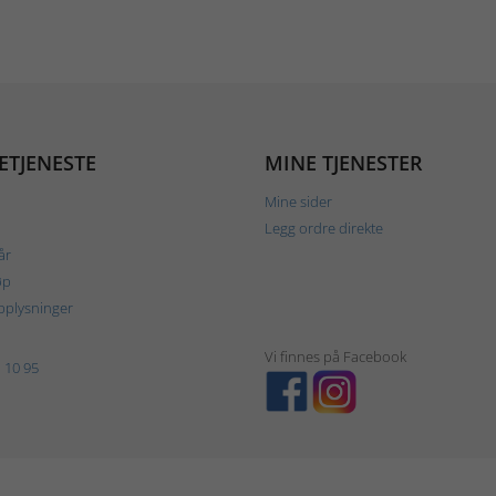
ETJENESTE
MINE TJENESTER
Mine sider
Legg ordre direkte
år
øp
plysninger
Vi finnes på Facebook
 10 95