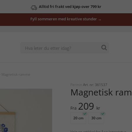
Alltid fri frakt ved kjøp over 799 kr
Fyll sommeren med kreative stunder →
 Magnetisk ramme
Permin
Art. nr: 361537
Magnetisk ra
209
Fra
kr
20 cm
30 cm
Velg en artikkel for å se lagerstatus.