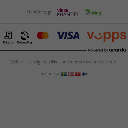
Handle trygt!
Gjelder ikke salg. Kan ikke kombineres med andre tilbud.
Vi finnes i: