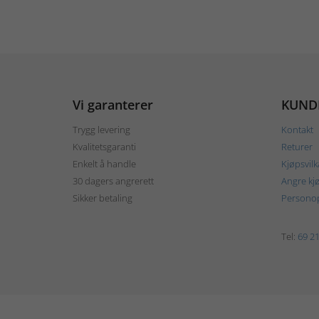
Vi garanterer
KUND
Trygg levering
Kontakt
Kvalitetsgaranti
Returer
Enkelt å handle
Kjøpsvilk
30 dagers angrerett
Angre kj
Sikker betaling
Personop
Tel:
69 21