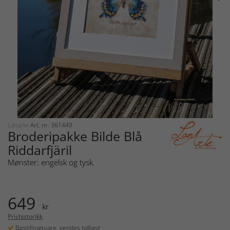
Lanarte
Art. nr: 361449
Broderipakke Bilde Blå
Riddarfjäril
Mønster: engelsk og tysk.
649
kr
Prishistorikk
Bestillingsvare, sendes tidligst