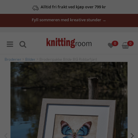
Alltid fri frakt ved kjøp over 799 kr
Fyll sommeren med kreative stunder →
0
0
Broderier
>
Bilder
> Broderipakke Bilde Blå Riddarfjäril