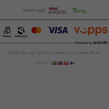
Handle trygt!
Gjelder ikke salg. Kan ikke kombineres med andre tilbud.
Vi finnes i: