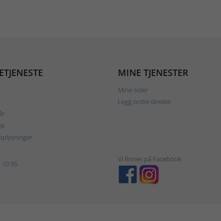
ETJENESTE
MINE TJENESTER
Mine sider
Legg ordre direkte
år
øp
plysninger
Vi finnes på Facebook
 10 95