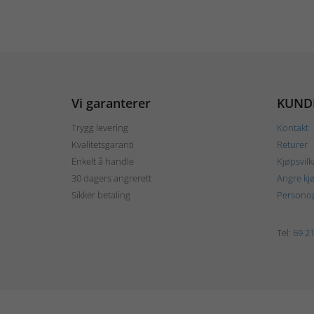
Vi garanterer
KUND
Trygg levering
Kontakt
Kvalitetsgaranti
Returer
Enkelt å handle
Kjøpsvilk
30 dagers angrerett
Angre kj
Sikker betaling
Personop
Tel:
69 21