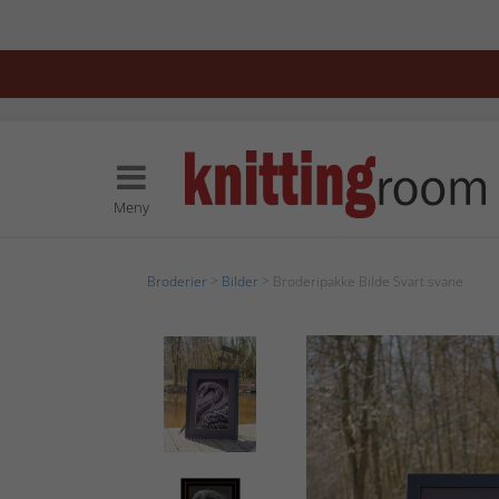
Meny
Broderier
>
Bilder
> Broderipakke Bilde Svart svane