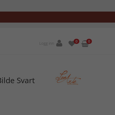
0
0
Logg inn
ilde Svart