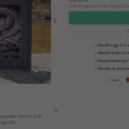
Bestillingsvare, sendes tidligst 22 
Handle trygt
Vi er 
Alltid fri frakt
Ved k
Ekspresslevering
F
Handle nå, betal s
deripakke med en stolt
g stille...