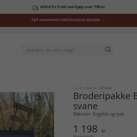
Alltid fri frakt ved kjøp over 799 kr
Fyll sommeren med kreative stunder →
Lanarte
Art. nr: 361446
Broderipakke B
svane
Mønster: Engelsk og tysk.
1 198
kr
Prishistorikk