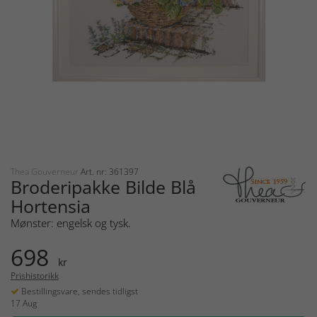
Thea Gouverneur
Art. nr: 361397
Broderipakke Bilde Blå
Hortensia
Mønster: engelsk og tysk.
698
kr
Prishistorikk
Bestillingsvare, sendes tidligst
17 Aug