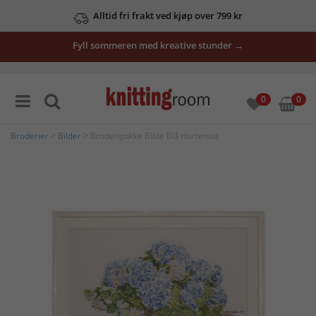
Alltid fri frakt ved kjøp over 799 kr
Fyll sommeren med kreative stunder →
0
0
Broderier
>
Bilder
> Broderipakke Bilde Blå Hortensia