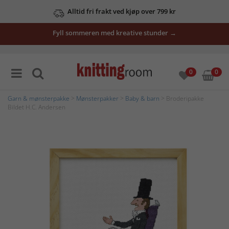
Alltid fri frakt ved kjøp over 799 kr
Fyll sommeren med kreative stunder →
0
0
Garn & mønsterpakke
>
Mønsterpakker
>
Baby & barn
> Broderipakke
Bildet H.C. Andersen