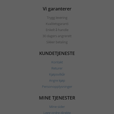
Vi garanterer
Trygg levering
Kvalitetsgaranti
Enkelt å handle
30 dagers angrerett
Sikker betaling
KUNDETJENESTE
Kontakt
Returer
Kjøpsvilkår
Angre kjøp
Personopplysninger
MINE TJENESTER
Mine sider
Legg ordre direkte