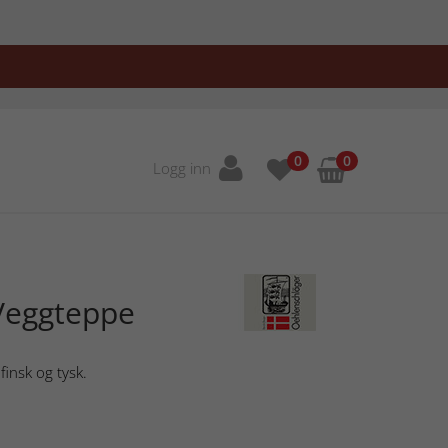
0
0
Logg inn
Veggteppe
finsk og tysk.