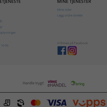
ETJENESTE
MINE TJENESTER
Mine sider
Legg ordre direkte
år
øp
plysninger
Vi finnes på Facebook
 10 95
Handle trygt!