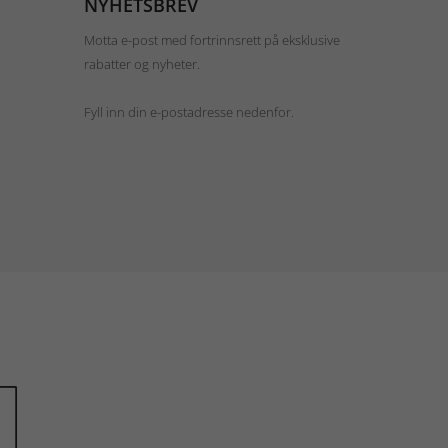
NYHETSBREV
Motta e-post med fortrinnsrett på eksklusive
rabatter og nyheter.
Fyll inn din e-postadresse nedenfor.