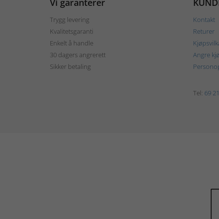
Vi garanterer
KUND
Trygg levering
Kontakt
Kvalitetsgaranti
Returer
Enkelt å handle
Kjøpsvilk
30 dagers angrerett
Angre kj
Sikker betaling
Personop
Tel:
69 21