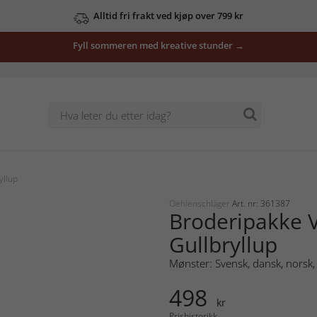
Alltid fri frakt ved kjøp over 799 kr
Fyll sommeren med kreative stunder →
yllup
Oehlenschläger
Art. nr: 361387
Broderipakke 
Gullbryllup
Mønster: Svensk, dansk, norsk, 
498
kr
Prishistorikk