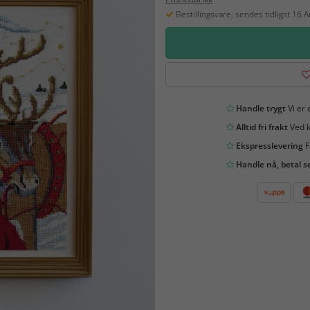
Bestillingsvare, sendes tidligst 16 
Handle trygt
Vi er 
Alltid fri frakt
Ved k
Ekspresslevering
F
Handle nå, betal s