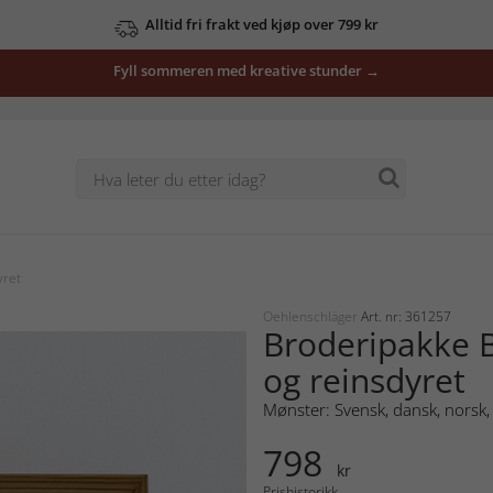
Alltid fri frakt ved kjøp over 799 kr
Fyll sommeren med kreative stunder →
yret
Oehlenschläger
Art. nr: 361257
Broderipakke B
og reinsdyret
Mønster: Svensk, dansk, norsk, 
798
kr
Prishistorikk