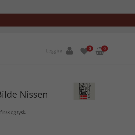
0
0
Logg inn
ilde Nissen
finsk og tysk.