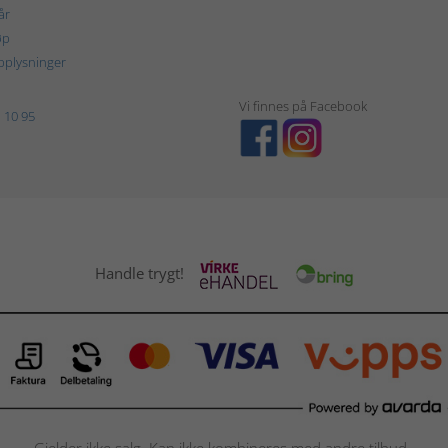
år
øp
plysninger
Vi finnes på Facebook
 10 95
Handle trygt!
Gjelder ikke salg. Kan ikke kombineres med andre tilbud.