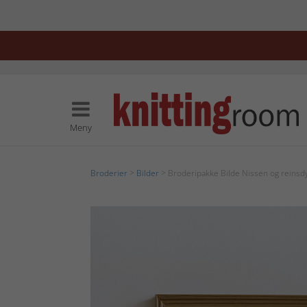
Meny
Broderier
>
Bilder
> Broderipakke Bilde Nissen og reinsd