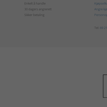
Enkelt å handle
Kjøpsvilk
30 dagers angrerett
Angre kj
Sikker betaling
Personop
Tel:
69 21