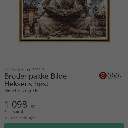
AVA Stitch
Art. nr: 360617
Broderipakke Bilde
Heksens høst
Mønster: engelsk.
1 098
kr
Prishistorikk
Varen er på lager