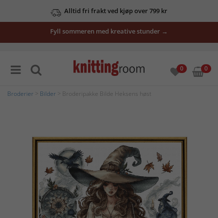
Alltid fri frakt ved kjøp over 799 kr
Fyll sommeren med kreative stunder →
0
0
Broderier
>
Bilder
> Broderipakke Bilde Heksens høst