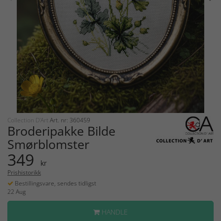
Collection D'Art
Art. nr: 360459
Broderipakke Bilde
Smørblomster
349
kr
Prishistorikk
Bestillingsvare, sendes tidligst
22 Aug
HANDLE