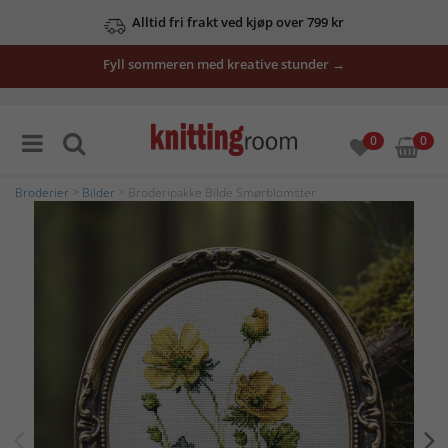
Alltid fri frakt ved kjøp over 799 kr
Fyll sommeren med kreative stunder →
0
0
Broderier
>
Bilder
> Broderipakke Bilde Smørblomster