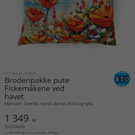
RTO
Art. nr: 353671
Broderipakke pute
Fiskemåkene ved
havet
Mønster: Svensk, norsk, dansk, finsk og tysk.
1 349
kr
Prishistorikk
Bestillingsvare, sendes tidligst