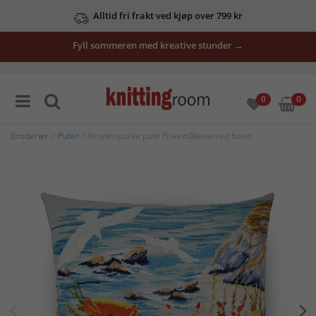
Alltid fri frakt ved kjøp over 799 kr
Fyll sommeren med kreative stunder →
0
0
Broderier
>
Puter
> Broderipakke pute Fiskemåkene ved havet